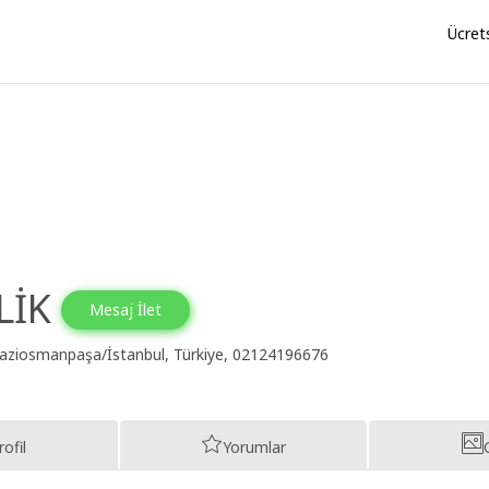
Ücret
LİK
Mesaj İlet
ziosmanpaşa/İstanbul, Türkiye, 02124196676
ofil
Yorumlar