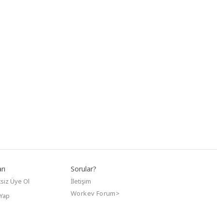
rı
Sorular?
siz Üye Ol
İletişim
Workev Forum>
 Yap