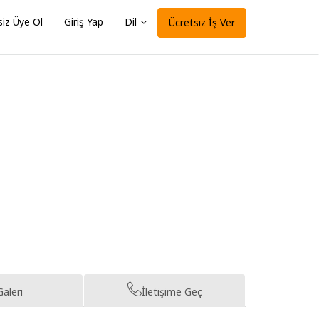
siz Üye Ol
Giriş Yap
Dil
Ücretsiz İş Ver
Galeri
İletişime Geç