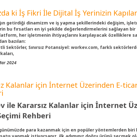
zda ki İş Fikri İle Dijital İş Yerinizin Kapı
ağın getirdiği dinamizm ve iş yapma şekillerindeki değişim, işle
in bu fırsatları en iyi şekilde değerlendirmelerini sağlayan bir di
latform, her işletmenin ihtiyaçlarını karşılayacak özelliklere s
an bazıları:
tli Sektörler, Sınırsız Potansiyel
: workev.com, farklı sektörlerd
kaları,
Mar 2024
ız Kalanlar için İnternet Üzerinden E-tica
i
 ile Kararsız Kalanlar için İnternet Ü
Seçimi Rehberi
 günümüzde para kazanmak için en popüler yöntemlerden biri ha
satış yapmak istiyorsanız, ilk adımınız
doğru ürünü seçmek
ol