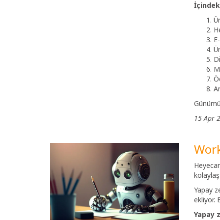
İçindeki
Ü
He
E-
Ür
Di
Mü
Öd
An
Günümüzd
15 Apr 
Worki
Heyecan 
kolaylaş
Yapay ze
ekliyor.
Yapay 