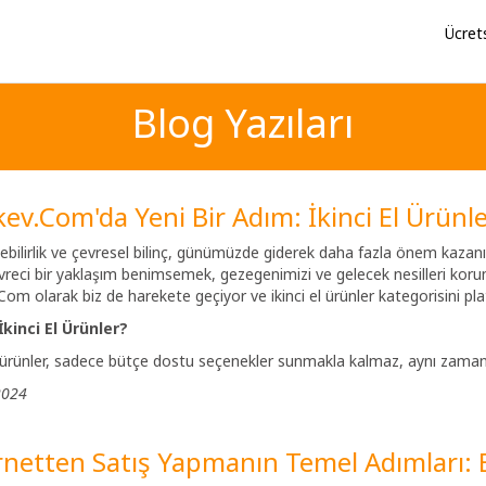
Ücret
Blog Yazıları
ev.Com'da Yeni Bir Adım: İkinci El Ürünle
ebilirlik ve çevresel bilinç, günümüzde giderek daha fazla önem kazanı
reci bir yaklaşım benimsemek, gezegenimizi ve gelecek nesilleri koruma
om olarak biz de harekete geçiyor ve ikinci el ürünler kategorisini p
kinci El Ürünler?
l ürünler, sadece bütçe dostu seçenekler sunmakla kalmaz, aynı zama
2024
rnetten Satış Yapmanın Temel Adımları: B