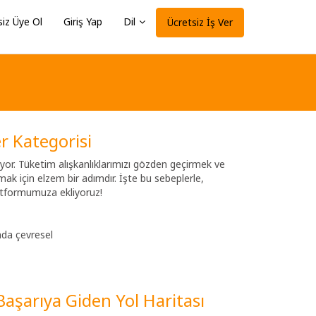
siz Üye Ol
Giriş Yap
Dil
Ücretsiz İş Ver
r Kategorisi
yor. Tüketim alışkanlıklarımızı gözden geçirmek ve
k için elzem bir adımdır. İşte bu sebeplerle,
latformumuza ekliyoruz!
nda çevresel
aşarıya Giden Yol Haritası