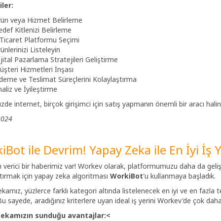
ler:
rün veya Hizmet Belirleme
def Kitlenizi Belirleme
Ticaret Platformu Seçimi
ünlerinizi Listeleyin
jital Pazarlama Stratejileri Geliştirme
şteri Hizmetleri İnşası
eme ve Teslimat Süreçlerini Kolaylaştırma
aliz ve İyileştirme
e internet, birçok girişimci için satış yapmanın önemli bir aracı hali
2024
Bot ile Devrim! Yapay Zeka ile En İyi İş Ye
verici bir haberimiz var! Workev olarak, platformumuzu daha da gelişt
tırmak için yapay zeka algoritması
WorkiBot
'u kullanmaya başladık.
kamız, yüzlerce farklı kategori altında listelenecek en iyi ve en fazla 
 Bu sayede, aradığınız kriterlere uyan ideal iş yerini Workev'de çok daha 
zekamızın sunduğu avantajlar:<