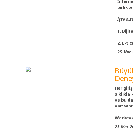
İnterne
birlikt
İşte siz
1. Diji
2. E-ti
25 Mar 
Büyük
Dene
Her giri
sıklıkla 
ve bu da
var:
Work
Workev.c
23 Mar 2