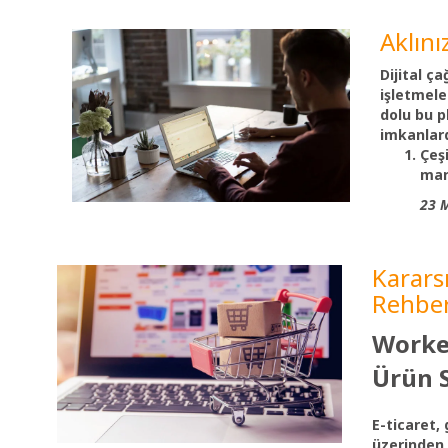
Aklını
Dijital ç
işletmeler
dolu bu p
imkanlard
Çeşi
mar
23 
Karars
Rehber
Workev
Ürün 
E-ticaret,
üzerinden 