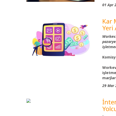
01 Apr 
Kar 
Yeri 
Workev.c
pazarye
işletmec
Komisy
Workev.
işletme
marjları
29 Mar 
İnter
Yolc