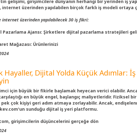
tin gelişimi, girişimcilere dünyanın herhangi bir yerinden iş yap
e, internet üzerinden yapılabilen birçok farklı iş modeli ortaya ç
e internet üzerinden yapılabilecek 30 iş fikri:
tal Pazarlama Ajansı:
Şirketlere dijital pazarlama stratejileri g
caret Mağazası:
Ürünlerinizi
2024
 Hayaller, Dijital Yolda Küçük Adımlar: İ
yin
şimci için büyük bir fikirle başlamak heyecan verici olabilir. An
karşılaştığı en büyük engel, başlangıç maliyetleridir. Fiziksel bir
 pek çok kişiyi geri adım atmaya zorlayabilir. Ancak, endişelenm
ev.com'un sunduğu dijital iş yeri platformu.
om, girişimcilerin düşüncelerini gerçeğe dön
024