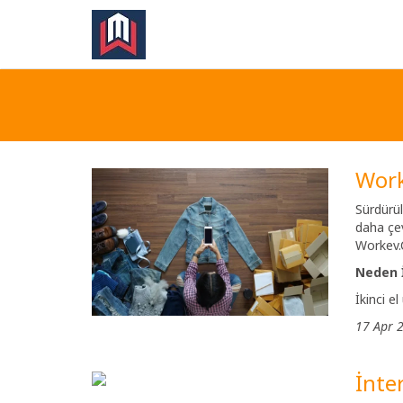
Work
Sürdürül
daha çev
Workev.C
Neden İ
İkinci e
17 Apr 
İnte