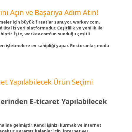
larını Açın ve Başarıya Adım Atın!
tmeler için büyük fırsatlar sunuyor. workev.com,
jital iş yeri platformudur. Çeşitlilik ve yenilik ile
ahiptir. İşte, workev.com'un sunduğu çeşitli
en işletmelere ev sahipliği yapar. Restoranlar, moda
ret Yapılabilecek Ürün Seçimi
zerinden E-ticaret Yapılabilecek
line gelmiştir. Kendi işinizi kurmak ve internet
acaktır. Kararsız kalanlar için, internet &u