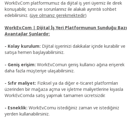
WorkEv.Com platformumuz da dijital iş yeri üyemiz ile direk
konuşabilir, soru ve sorunlarınız ile alakalı ayrıntılı sohbet
edebilirsiniz. (
üye olmanız gerekmektedir
)
WorkEv.Com | Dijital İş Yeri Platformunun Sunduğu Bazı
Avantajlar Şunlardır:
- Kolay kurulum:
Dijital işyerinizi dakikalar içinde kurabilir ve
satışa hemen başlayabilirsiniz.
- Geniş erişim:
WorkEv.Comun geniş kullanıcı ağına erişerek
daha fazla müşteriye ulaşabilirsiniz.
- Sıfır maliyet:
Fiziksel ya da diğer e-ticaret platformları
üzerinden bir mağaza açma ve işletme maliyetlerine kıyasla
WorkEv.Comda satış yapmak tamamen ücretsizdir.
- Esneklik:
WorkEv.Comu istediğiniz zaman ve istediğiniz
yerden kullanabilirsiniz.