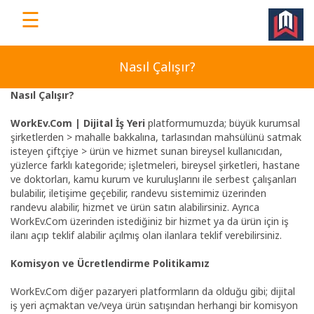
☰
WorkEv
|
Nasıl Çalışır?
Türkiye'nin
Nasıl Çalışır?
Dijital
İş
WorkEv.Com | Dijital İş Yeri
platformumuzda; büyük kurumsal
şirketlerden > mahalle bakkalına, tarlasından mahsülünü satmak
Yeri
isteyen çiftçiye > ürün ve hizmet sunan bireysel kullanıcıdan,
Platformu
yüzlerce farklı kategoride; işletmeleri, bireysel şirketleri, hastane
ve doktorları, kamu kurum ve kuruluşlarını ile serbest çalışanları
bulabilir, iletişime geçebilir, randevu sistemimiz üzerinden
randevu alabilir, hizmet ve ürün satın alabilirsiniz. Ayrıca
WorkEv.Com üzerinden istediğiniz bir hizmet ya da ürün için iş
Ana
ilanı açıp teklif alabilir açılmış olan ilanlara teklif verebilirsiniz.
Sayfa
Komisyon ve Ücretlendirme Politikamız
Ücretsiz
WorkEv.Com diğer pazaryeri platformların da olduğu gibi; dijital
Üye
iş yeri açmaktan ve/veya ürün satışından herhangi bir komisyon
Ol