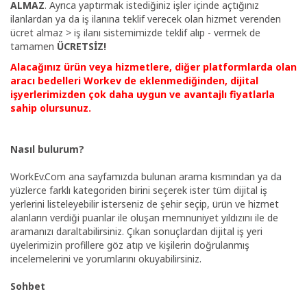
ALMAZ
. Ayrıca yaptırmak istediğiniz işler içinde açtığınız
ilanlardan ya da iş ilanına teklif verecek olan hizmet verenden
ücret almaz > iş ilanı sistemimizde teklif alıp - vermek de
Giriş
tamamen
ÜCRETSİZ!
Yap
Alacağınız ürün veya hizmetlere, diğer platformlarda olan
aracı bedelleri Workev de eklenmediğinden,
dijital
Dil
işyerlerimizden
çok daha uygun ve avantajlı fiyatlarla
sahip olursunuz.
Nasıl bulurum?
Ücretsiz
İş
Ver
WorkEv.Com ana sayfamızda bulunan arama kısmından ya da
yüzlerce farklı kategoriden birini seçerek ister tüm dijital iş
yerlerini listeleyebilir isterseniz de şehir seçip, ürün ve hizmet
alanların verdiği puanlar ile oluşan memnuniyet yıldızını ile de
aramanızı daraltabilirsiniz. Çıkan sonuçlardan dijital iş yeri
üyelerimizin profillere göz atıp ve kişilerin doğrulanmış
incelemelerini ve yorumlarını okuyabilirsiniz.
Sohbet