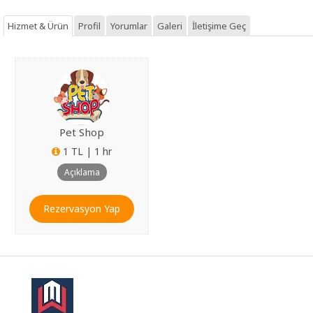
Hizmet & Ürün
Profil
Yorumlar
Galeri
İletişime Geç
Giriş
Yap
Dil
Pet Shop
1 TL | 1 hr
Ücretsiz
İş
Açıklama
Ver