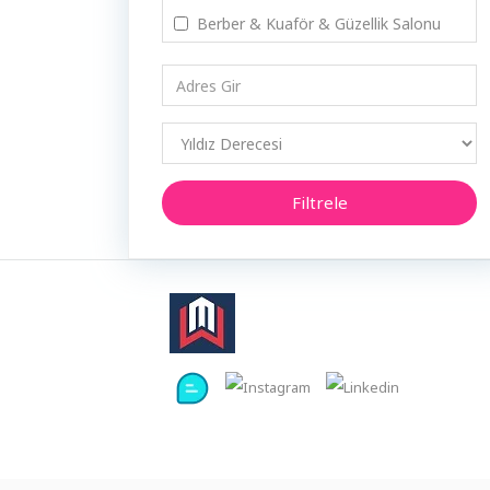
Berber & Kuaför & Güzellik Salonu
Beyaz Eşya & Küçük Ev Aletleri
Bilgi Teknolojileri
Bilgi Teknolojileri Danışmanlığı
Bilgisayar & Yazılım
Filtrele
Börek Salonu & Kahvaltı Yeri &
Pastane
Boya & Badana
Bungalov
Cafe & Restoran & Lokanta
Cam Balkon
Cam Işleme