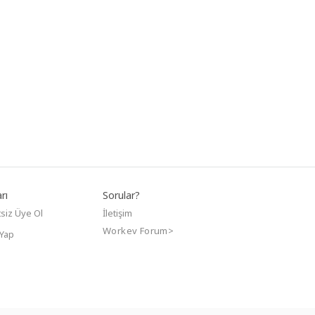
rı
Sorular?
siz Üye Ol
İletişim
Workev Forum>
 Yap