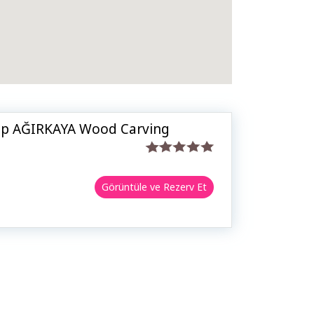
ip AĞIRKAYA Wood Carving
Görüntüle ve Rezerv Et