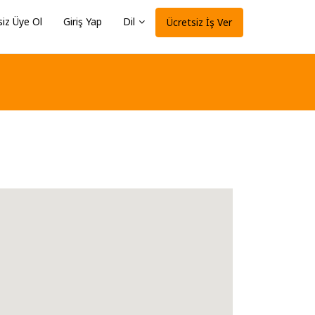
siz Üye Ol
Giriş Yap
Dil
Ücretsiz İş Ver