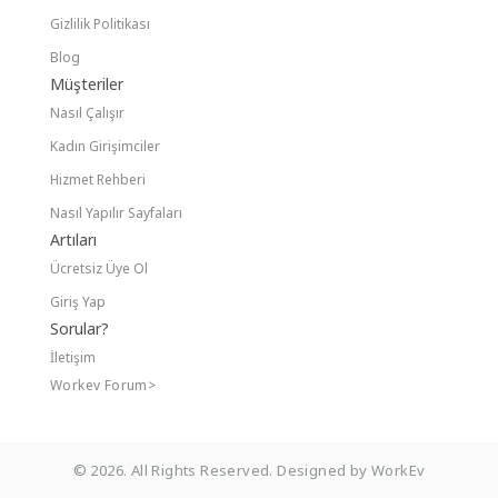
Dans Dersi
Gizlilik Politikası
Dekorasyon
Blog
Müşteriler
Dergi & Film & Kitap
Nasıl Çalışır
Dermatoloji ve Estetik
Kadın Girişimciler
Hizmet Rehberi
Diğer Özel Dersler
Nasıl Yapılır Sayfaları
Diğer Ürünler
Artıları
Dijital Pazarlama
Ücretsiz Üye Ol
Giriş Yap
Diksiyon & Hızlı Okuma
Sorular?
Direksiyon & Sürücü Kursu
İletişim
Workev Forum>
Düğün Etkinlikleri
E Ticaret Danışmanlığı
© 2026. All Rights Reserved. Designed by WorkEv
Eczane