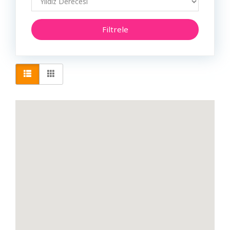
Araç Bakım & Araç Servis & Araç Tamir
Filtrele
Giriş
Araç Bayi
Yap
Avukat
Dil
Baharat & Salça & Sirke
Bahçe İşleri & Peyzaj
Ücretsiz
İş
Bakanlık
Ver
Bakkal & Market
Banka & ATM
Baskı Çözüm Merkezi
Belediye
Berber & Kuaför & Güzellik Salonu