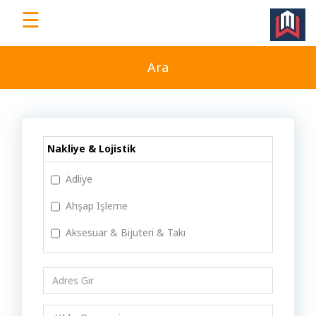
☰
WorkEv
|
Ara
Türkiye'nin
Dijital
İş
Yeri
Nakliye & Lojistik
Platformu
Adliye
Ahşap Işleme
Ana
Aksesuar & Bijuteri & Takı
Sayfa
Alışveriş Merkezi
Animasyon
Ücretsiz
Üye
Antika & Koleksiyon
Ol