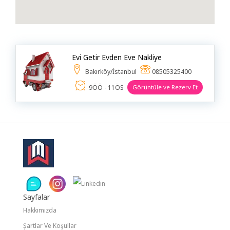
Beyaz Eşya & Küçük Ev Aletleri
Bilgi Teknolojileri
Bilgi Teknolojileri Danışmanlığı
Evi Getir Evden Eve Nakliye
Bilgisayar & Yazılım
Bakırköy/İstanbul
08505325400
Börek Salonu & Kahvaltı Yeri & Pastane
9ÖÖ - 11ÖS
Görüntüle ve Rezerv Et
Boya & Badana
Bungalov
Cafe & Restoran & Lokanta
Cam Balkon
Cam Işleme
Sayfalar
Çocuk Bakıcısı & Ev Yardımcısı
Hakkımızda
Çocuk Gelişimi
Şartlar Ve Koşullar