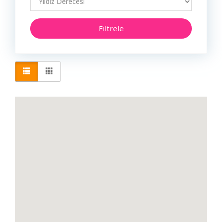
Araç Bakım & Araç Servis & Araç Tamir
Filtrele
Giriş
Araç Bayi
Yap
Avukat
Dil
Baharat & Salça & Sirke
Bahçe İşleri & Peyzaj
Ücretsiz
İş
Bakanlık
Ver
Bakkal & Market
Banka & ATM
Baskı Çözüm Merkezi
Belediye
Berber & Kuaför & Güzellik Salonu