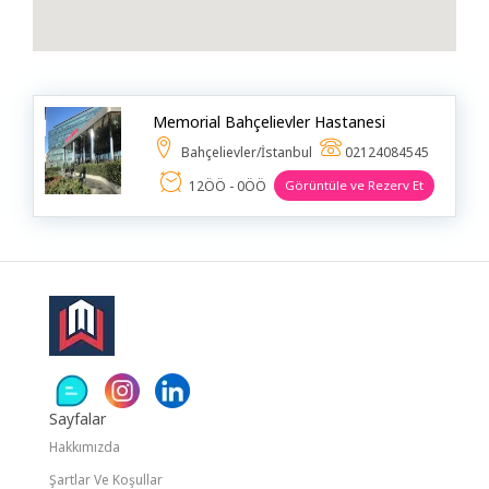
Beyaz Eşya & Küçük Ev Aletleri
Bilgi Teknolojileri
Bilgi Teknolojileri Danışmanlığı
Memorial Bahçelievler Hastanesi
Bilgisayar & Yazılım
Bahçelievler/İstanbul
02124084545
Börek Salonu & Kahvaltı Yeri & Pastane
12ÖÖ - 0ÖÖ
Görüntüle ve Rezerv Et
Boya & Badana
Bungalov
Cafe & Restoran & Lokanta
Cam Balkon
Cam Işleme
Sayfalar
Çocuk Bakıcısı & Ev Yardımcısı
Hakkımızda
Çocuk Gelişimi
Şartlar Ve Koşullar