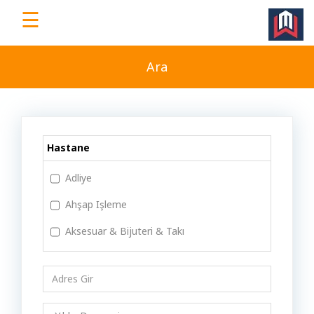
☰
WorkEv
|
Ara
Türkiye'nin
Dijital
İş
Yeri
Hastane
Platformu
Adliye
Ahşap Işleme
Ana
Aksesuar & Bijuteri & Takı
Sayfa
Alışveriş Merkezi
Animasyon
Ücretsiz
Üye
Antika & Koleksiyon
Ol