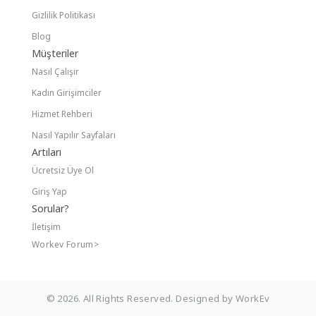
Dans Dersi
Gizlilik Politikası
Dekorasyon
Blog
Müşteriler
Dergi & Film & Kitap
Nasıl Çalışır
Dermatoloji ve Estetik
Kadın Girişimciler
Hizmet Rehberi
Diğer Özel Dersler
Nasıl Yapılır Sayfaları
Diğer Ürünler
Artıları
Dijital Pazarlama
Ücretsiz Üye Ol
Giriş Yap
Diksiyon & Hızlı Okuma
Sorular?
Direksiyon & Sürücü Kursu
İletişim
Workev Forum>
Düğün Etkinlikleri
E Ticaret Danışmanlığı
© 2026. All Rights Reserved. Designed by WorkEv
Eczane