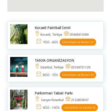
Beyaz Eşya & Küçük Ev Aletleri
Bilgi Teknolojileri
Bilgi Teknolojileri Danışmanlığı
Kocaeli Paintball İzmit
Bilgisayar & Yazılım
Kocaeli, Türkiye
05443613090
Börek Salonu & Kahvaltı Yeri & Pastane
7ÖÖ - 6ÖS
Görüntüle ve Rezerv Et
Boya & Badana
Bungalov
TANYA ORGANİZASYON
Cafe & Restoran & Lokanta
İstanbul, Türkiye
02164721129
8ÖÖ - 7ÖS
Görüntüle ve Rezerv Et
Cam Balkon
Cam Işleme
Parkorman Tabiat Parkı
Çocuk Bakıcısı & Ev Yardımcısı
Sarıyer/İstanbul
2122859547
Çocuk Gelişimi
9ÖÖ - 10ÖS
Görüntüle ve Rezerv Et