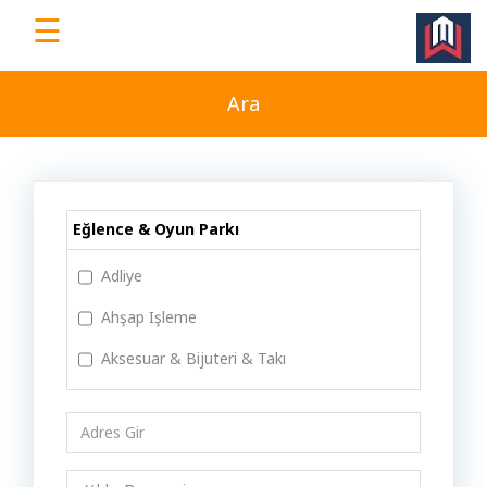
☰
WorkEv
|
Ara
Türkiye'nin
Dijital
İş
Yeri
Eğlence & Oyun Parkı
Platformu
Adliye
Ahşap Işleme
Ana
Aksesuar & Bijuteri & Takı
Sayfa
Alışveriş Merkezi
Animasyon
Ücretsiz
Üye
Antika & Koleksiyon
Ol