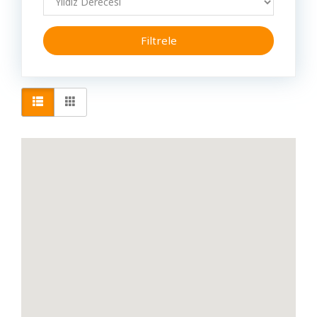
Araç Bakım & Araç Servis & Araç Tamir
Filtrele
Giriş
Araç Bayi
Yap
Avukat
Dil
Baharat & Salça & Sirke
Bahçe İşleri & Peyzaj
Ücretsiz
İş
Bakanlık
Ver
Bakkal & Market
Banka & ATM
Baskı Çözüm Merkezi
Belediye
Berber & Kuaför & Güzellik Salonu