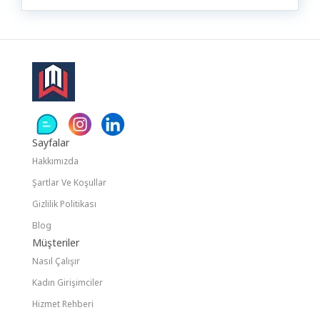
Dans Dersi
Dekorasyon
Dergi & Film & Kitap
Dermatoloji ve Estetik
Diğer Özel Dersler
Sayfalar
Diğer Ürünler
Hakkımızda
Dijital Pazarlama
Şartlar Ve Koşullar
Diksiyon & Hızlı Okuma
Gizlilik Politikası
Direksiyon & Sürücü Kursu
Blog
Müşteriler
Düğün Etkinlikleri
Nasıl Çalışır
E Ticaret Danışmanlığı
Kadın Girişimciler
Hizmet Rehberi
Eczane