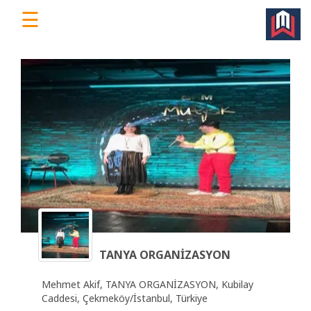
☰
WorkEv
|
Türkiye'nin
Dijital
İş
Yeri
Platformu
Ana
Sayfa
TANYA ORGANİZASYON
Ücretsiz
Mehmet Akif, TANYA ORGANİZASYON, Kubilay
Üye
Caddesi, Çekmeköy/İstanbul, Türkiye
Ol