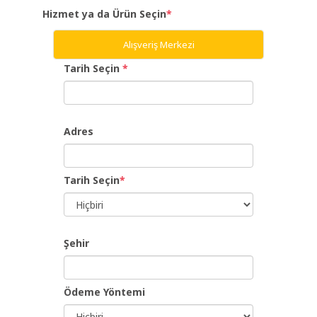
Hizmet ya da Ürün Seçin
*
Giriş
Alışveriş Merkezi
Yap
Tarih Seçin
*
Dil
Adres
Ücretsiz
İş
Tarih Seçin
*
Ver
Şehir
Ödeme Yöntemi