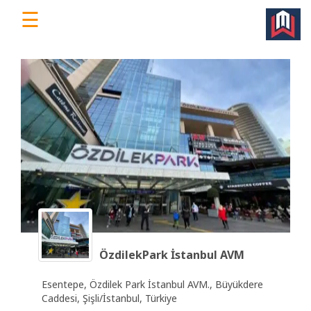
☰
WorkEv
|
Türkiye'nin
Dijital
İş
Yeri
Platformu
Ana
Sayfa
ÖzdilekPark İstanbul AVM
Ücretsiz
Esentepe, Özdilek Park İstanbul AVM., Büyükdere
Üye
Caddesi, Şişli/İstanbul, Türkiye
Ol