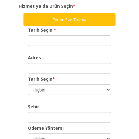
Hizmet ya da Ürün Seçin
*
Giriş
Evden Eve Taşıma
Yap
Tarih Seçin
*
Dil
Adres
Ücretsiz
İş
Tarih Seçin
*
Ver
Şehir
Ödeme Yöntemi