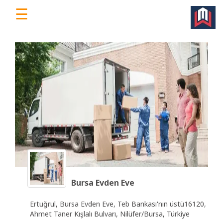
☰
WorkEv
|
Türkiye'nin
Dijital
İş
Yeri
Platformu
Ana
Sayfa
Bursa Evden Eve
Ücretsiz
Ertuğrul, Bursa Evden Eve, Teb Bankası'nın üstü16120,
Üye
Ahmet Taner Kışlalı Bulvarı, Nilüfer/Bursa, Türkiye
Ol