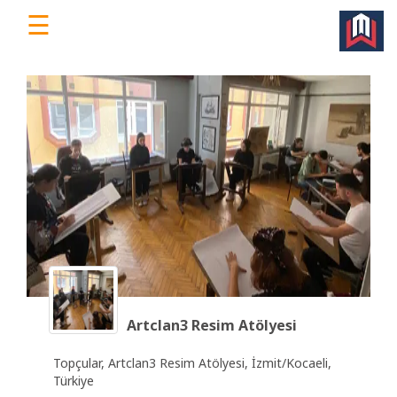
☰
WorkEv
|
Türkiye'nin
Dijital
İş
Yeri
Platformu
Ana
Sayfa
Artclan3 Resim Atölyesi
Ücretsiz
Topçular, Artclan3 Resim Atölyesi, İzmit/Kocaeli,
Üye
Türkiye
Ol