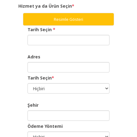
Hizmet ya da Ürün Seçin
*
Giriş
Resimle Gösteri
Yap
Tarih Seçin
*
Dil
Adres
Ücretsiz
İş
Tarih Seçin
*
Ver
Şehir
Ödeme Yöntemi