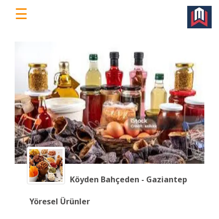
☰
WorkEv
|
Türkiye'nin
Dijital
İş
Yeri
Platformu
Ana
Sayfa
Köyden Bahçeden - Gaziantep
Ücretsiz
Yöresel Ürünler
Üye
Ol